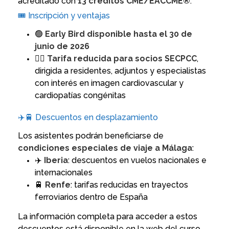
acreditado con
13 créditos CME/EACCME®
.
🎟️ Inscripción y ventajas
🟢
Early Bird disponible hasta el 30 de
junio de 2026
👩‍⚕️
Tarifa reducida para socios SECPCC
,
dirigida a residentes, adjuntos y especialistas
con interés en imagen cardiovascular y
cardiopatías congénitas
✈️🚆 Descuentos en desplazamiento
Los asistentes podrán beneficiarse de
condiciones especiales de viaje a Málaga
:
✈️
Iberia
: descuentos en vuelos nacionales e
internacionales
🚆
Renfe
: tarifas reducidas en trayectos
ferroviarios dentro de España
La información completa para acceder a estos
descuentos está disponible en la web del curso.