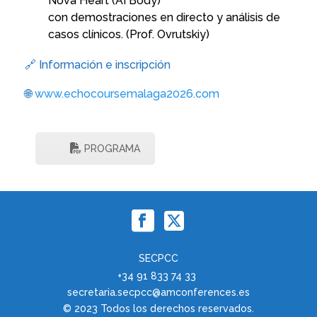
Nova Heart (AI Body)
con demostraciones en directo y análisis de
casos clínicos.
(Prof. Ovrutskiy)
🔗 Información e inscripción
🌐
www.echocoursemalaga2026.com
PROGRAMA
SECPCC
+34 91 833 74 33
secretaria.secpcc@amconferences.es
© 2023 Todos los derechos reservados.